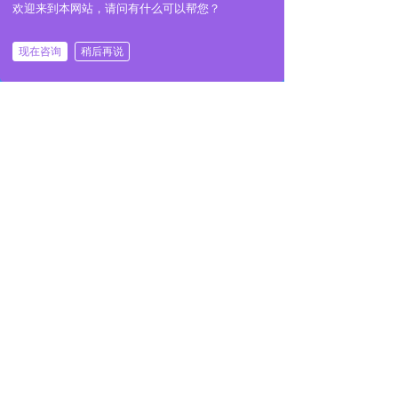
欢迎来到本网站，请问有什么可以帮您？
现在咨询
稍后再说
낀
끅
끁
뀶
首页
电话
咨询
地址