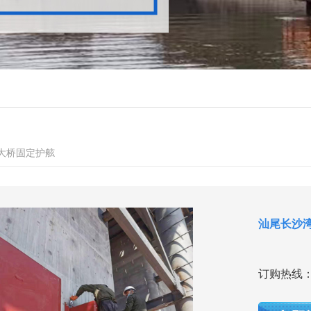
大桥固定护舷
汕尾长沙
订购热线