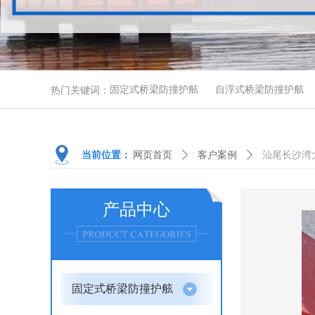
热门关键词：
固定式桥梁防撞护舷
自浮式桥梁防撞护舷
当前位置：
网页首页
ꄲ
客户案例
ꄲ
汕尾长沙湾
产品中心
固定式桥梁防撞护舷