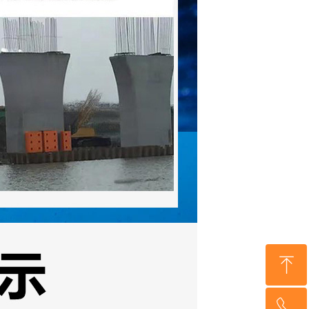
ꁸ
ꂅ
回到顶部