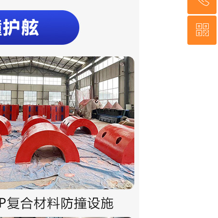
ꀥ
13400003633
微信二维码