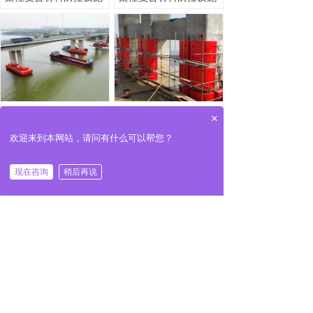
柔性复合材料防撞设施
柔性复合材料防撞设施
×
欢迎来到本网站，请问有什么可以帮您？
现在咨询
稍后再说
낀
끅
끁
뀶
首页
电话
咨询
地址
FRP复合材料防撞设施
FRP复合材料防撞设施