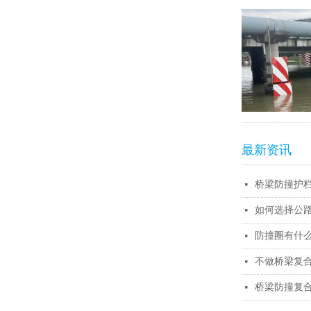
最新资讯
桥梁防撞护
넷
如何选择公路
넷
防撞圈有什
넷
不做桥梁复
넷
桥梁防撞复
넷