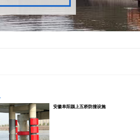
安徽阜阳颍上五桥防撞设施