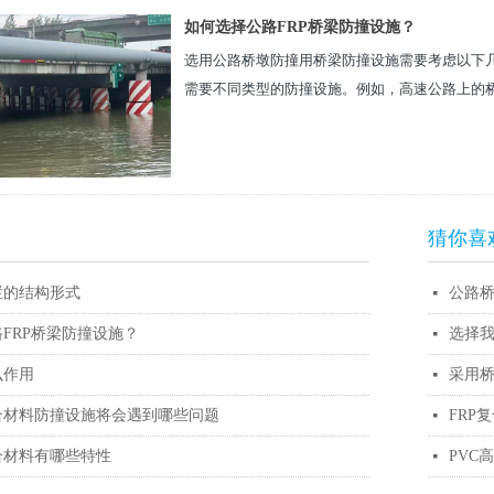
如何选择公路FRP桥梁防撞设施？
选用公路桥墩防撞用桥梁防撞设施需要考虑以下
需要不同类型的防撞设施。例如，高速公路上的
更...
猜你喜
栏的结构形式
公路
넷
FRP桥梁防撞设施？
选择
넷
么作用
采用
넷
合材料防撞设施将会遇到哪些问题
FRP
넷
合材料有哪些特性
PVC
넷