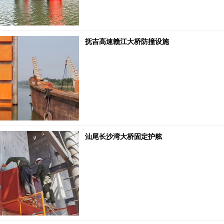
抚吉高速赣江大桥防撞设施
汕尾长沙湾大桥固定护舷