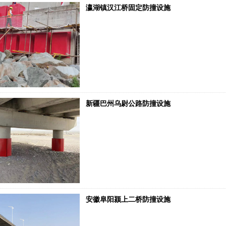
瀛湖镇汉江桥固定防撞设施
新疆巴州乌尉公路防撞设施
安徽阜阳颍上二桥防撞设施